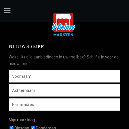
NIEUWSBRIEF
Wekelijks alle aanbiedingen in uw mailbox? Schijf u in voor de
nieuwsbrief.
Mijn marktdag:
Dinsdag
Donderdag