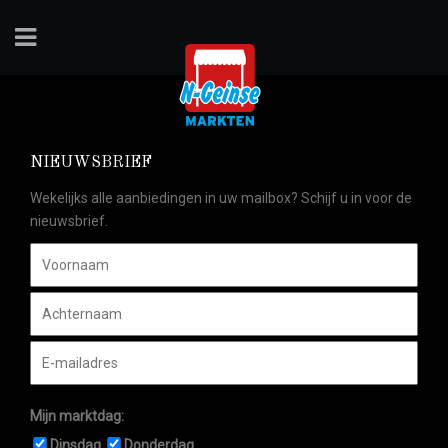
NIEUWSBRIEF
Wekelijks alle aanbiedingen in uw mailbox? Schijf u in voor de
nieuwsbrief.
Mijn marktdag:
Dinsdag
Donderdag