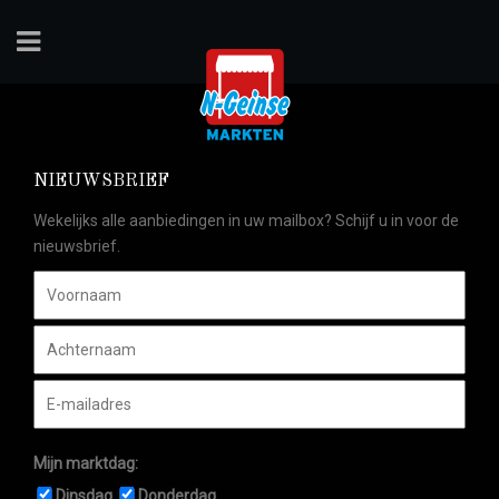
NIEUWSBRIEF
Wekelijks alle aanbiedingen in uw mailbox? Schijf u in voor de
nieuwsbrief.
Mijn marktdag:
Dinsdag
Donderdag