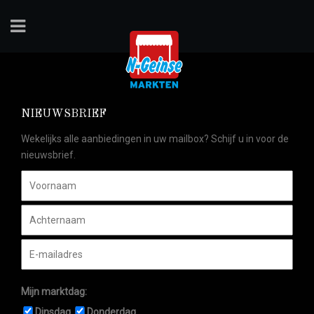
NIEUWSBRIEF
Wekelijks alle aanbiedingen in uw mailbox? Schijf u in voor de
nieuwsbrief.
Mijn marktdag:
Dinsdag
Donderdag