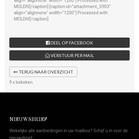
align="alignnone" width="1200"]
Processed with
MOLDIV[/caption] [caption id="attachment_5903"
align="alignnone" width="1200"]
Processed with
MOLDIV[/caption]
DEEL OP FACEBOOK
VERSTUUR PER MAIL
TERUG NAAR OVERZICHT
9 x bekeken
NIEUWSBRIEF
Wekelijks alle aanbiedingen in uw mailbox? Schijf u in voor de
nieuwsbrief.