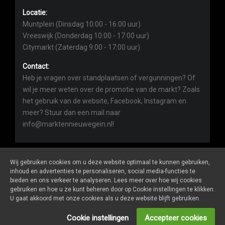
Locatie:
Muntplein (Dinsdag 10:00 - 16:00 uur)
Vreeswijk (Donderdag 10:00 - 17:00 uur)
Citymarkt (Zaterdag 9:00 - 17:00 uur)
Contact:
Heb je vragen over standplaatsen of vergunningen? Of
wil je meer weten over de promotie van de markt? Zoals
het gebruik van de website, Facebook, Instagram en
meer? Stuur dan een mail naar
info@marktennieuwegein.nl!
Wij gebruiken cookies om u deze website optimaal te kunnen gebruiken,
inhoud en advertenties te personaliseren, social media-functies te
bieden en ons verkeer te analyseren. Lees meer over hoe wij cookies
Marktennieuwegein.nl
is een website van
De Markt Online
gebruiken en hoe u ze kunt beheren door op Cookie instellingen te klikken.
ALGEMENE VOORWAARDEN
U gaat akkoord met onze cookies als u deze website blijft gebruiken.
PRIVACY- EN COOKIEVERKLARING
ONDERNEMERS LOGIN
Cookie instellingen
Accepteer cookies
SOCIALS