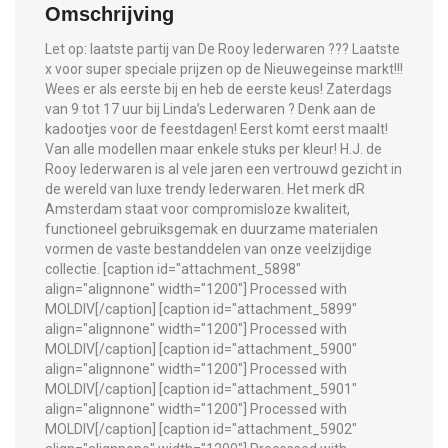
Omschrijving
Let op: laatste partij van De Rooy lederwaren ??? Laatste
x voor super speciale prijzen op de Nieuwegeinse markt!!!
Wees er als eerste bij en heb de eerste keus! Zaterdags
van 9 tot 17 uur bij Linda’s Lederwaren ? Denk aan de
kadootjes voor de feestdagen! Eerst komt eerst maalt!
Van alle modellen maar enkele stuks per kleur! H.J. de
Rooy lederwaren is al vele jaren een vertrouwd gezicht in
de wereld van luxe trendy lederwaren. Het merk dR
Amsterdam staat voor compromisloze kwaliteit,
functioneel gebruiksgemak en duurzame materialen
vormen de vaste bestanddelen van onze veelzijdige
collectie. [caption id="attachment_5898"
align="alignnone" width="1200"]
Processed with
MOLDIV[/caption] [caption id="attachment_5899"
align="alignnone" width="1200"]
Processed with
MOLDIV[/caption] [caption id="attachment_5900"
align="alignnone" width="1200"]
Processed with
MOLDIV[/caption] [caption id="attachment_5901"
align="alignnone" width="1200"]
Processed with
MOLDIV[/caption] [caption id="attachment_5902"