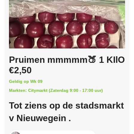
Pruimen mmmmm🍑 1 KIlO
€2,50
Geldig op Wk 09
Markten: Citymarkt (Zaterdag 9:00 - 17:00 uur)
Tot ziens op de stadsmarkt
v Nieuwegein .