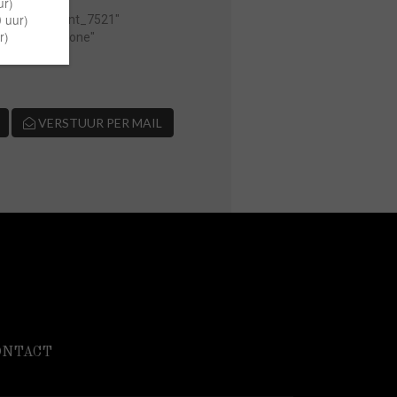
[caption
id="attachment_7521"
align="alignnone"
VERSTUUR PER MAIL
ONTACT