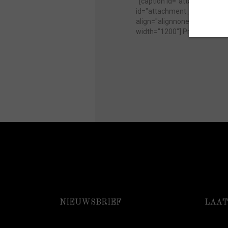
[caption id="attachment_76
id="attachment_7523" align
align="alignnone" width="12
width="1200"]
Processed wit
NIEUWSBRIEF
LAAT