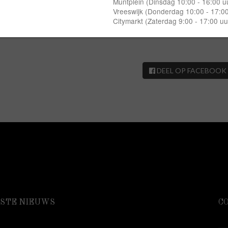
68" align="alignnone" width="1200"]
Processed with MOLDIV[/caption] 
="alignnone" width="1200"]
Processed with MOLDIV[/caption] [caption 
00"]
Processed with MOLDIV[/caption]
[caption id="attachment_7523" 
h MOLDIV[/caption]
DEEL OP FACEBOOK
STE NIEUWS
C