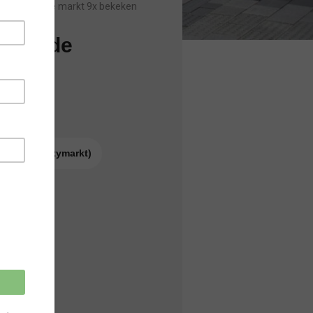
Sinds laatste markt 9x bekeken
 met de
2 + Wk 43
 uur)
ag op de Citymarkt)