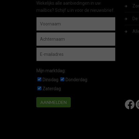
Wekelijks alle aanbiedingen in uw
Zom
mailbox? Schijf u in voor de nieuwsbrief.
De 
All
Mijn marktdag:
Dinsdag
Donderdag
Zaterdag
AANMELDEN