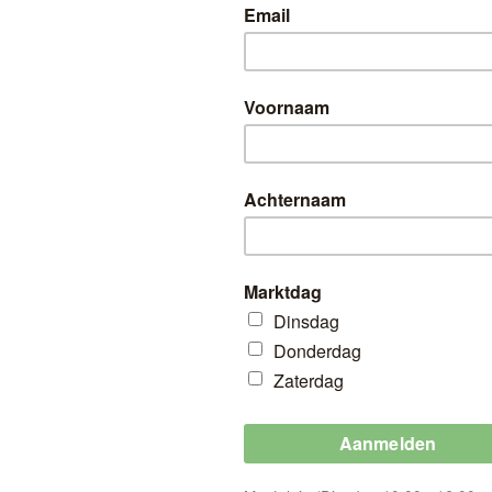
HT
Linda’s Lederwaren
nieuwste merken ?
Geldig op Wk 39 + Wk 40 + Wk 41 + Wk 4
Markten: Citymarkt (Zaterdag 9:00 - 17:00
Linda’s lederwaren (Alleen Zaterd