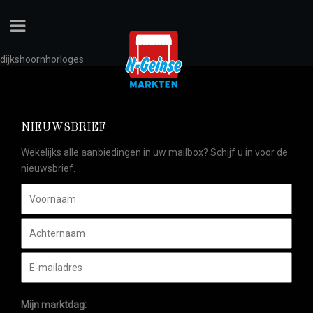
dijkshoornhorloges
NIEUWSBRIEF
Wekelijks alle aanbiedingen in uw mailbox? Schijf u in voor de
nieuwsbrief.
Mijn marktdag: