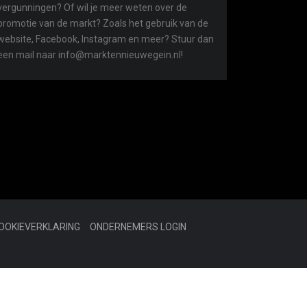
vergunningen? Of wil je meer weten over de
promotie van de markt? Zoals het gebruik van de
website, Facebook, Instagram en meer? Stuur dan
een mail naar info@marktennieuwegein.nl!
COOKIEVERKLARING
ONDERNEMERS LOGIN