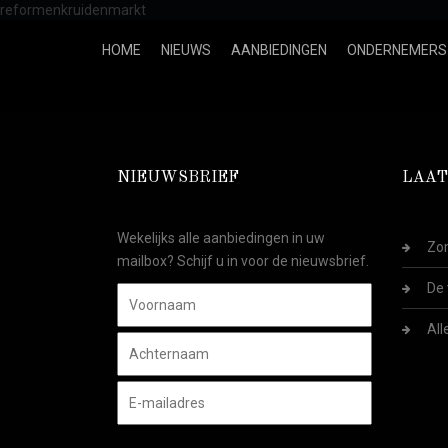
reformenkruidenmarkt
HOME
NIEUWS
AANBIEDINGEN
ONDERNEMERS
NIEUWSBRIEF
LAAT
Wekelijks alle aanbiedingen in uw
Zom
mailbox? Schijf u in voor de nieuwsbrief.
De 
All