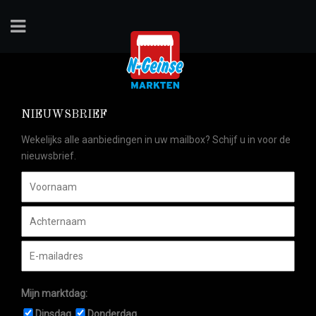
NIEUWSBRIEF
Wekelijks alle aanbiedingen in uw mailbox? Schijf u in voor de
nieuwsbrief.
Mijn marktdag:
Dinsdag
Donderdag