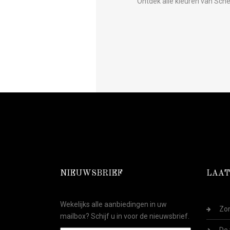
Ontdek alle kleuren van Sch
NIEUWSBRIEF
LAAT
Wekelijks alle aanbiedingen in uw
Zom
mailbox? Schijf u in voor de nieuwsbrief.