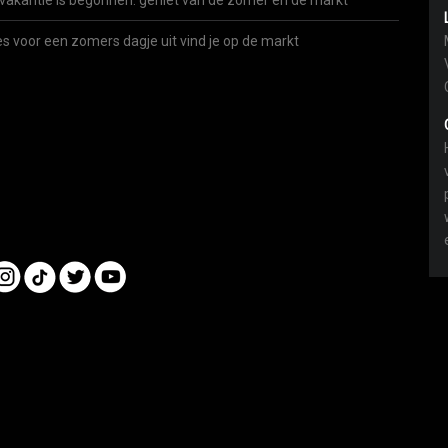
vakantie is begonnen: geniet van de zomer én de markt
es voor een zomers dagje uit vind je op de markt