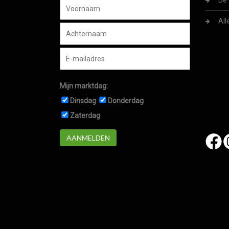
De 
All
Mijn marktdag:
Dinsdag
Donderdag
Zaterdag
AANMELDEN