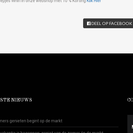
eepjes Whirl in onze webshop met 10 % Korting
Klik Hier
DEEL OP FACEBOOK
STE NIEUWS
C
ers genieten begint op de markt