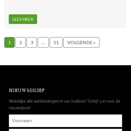
LEES MEER
1
2
3
…
51
VOLGENDE »
NIEUWSBRIEF
Wekelijks alle aanbiedingen in uw mailbox? Schijf u in voor de
nieuwsbrief.