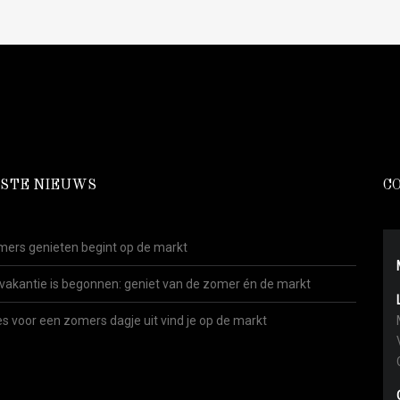
STE NIEUWS
C
ers genieten begint op de markt
vakantie is begonnen: geniet van de zomer én de markt
es voor een zomers dagje uit vind je op de markt