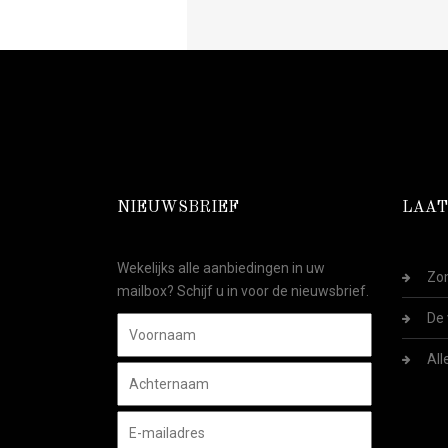
NIEUWSBRIEF
LAAT
Wekelijks alle aanbiedingen in uw
Zom
mailbox? Schijf u in voor de nieuwsbrief.
De 
All