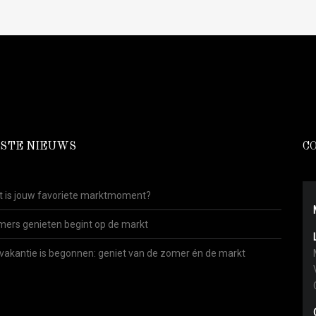
STE NIEUWS
C
 is jouw favoriete marktmoment?
ers genieten begint op de markt
vakantie is begonnen: geniet van de zomer én de markt