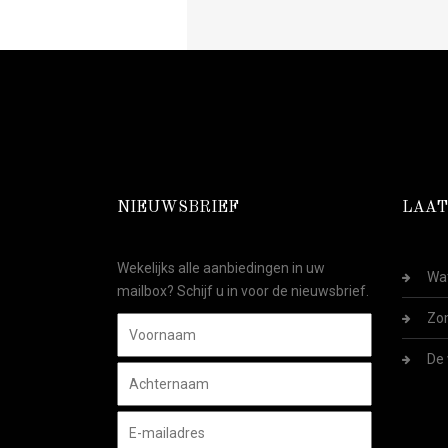
NIEUWSBRIEF
LAAT
Wekelijks alle aanbiedingen in uw
Wat
mailbox? Schijf u in voor de nieuwsbrief.
Zom
De 