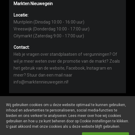
Markten Nieuwegein
Locatie:
Muntplein (Dinsdag 10:00 - 16:00 uur)
Vreeswijk (Donderdag 10:00 - 17:00 uur)
Citymarkt (Zaterdag 9:00 - 17:00 uur)
Contact:
Heb je vragen over standplaatsen of vergunningen? Of
wil je meer weten over de promotie van de markt? Zoals
het gebruik van de website, Facebook, Instagram en
meer? Stuur dan een mail naar
info@marktennieuwegein.nl!
Wij gebruiken cookies om u deze website optimaal te kunnen gebruiken,
inhoud en advertenties te personaliseren, social media-functies te
bieden en ons verkeer te analyseren. Lees meer over hoe wij cookies
Marktennieuwegein.nl
is een website van
De Markt Online
gebruiken en hoe u ze kunt beheren door op Cookie instellingen te klikken.
ALGEMENE VOORWAARDEN
U gaat akkoord met onze cookies als u deze website blijft gebruiken.
PRIVACY- EN COOKIEVERKLARING
ONDERNEMERS LOGIN