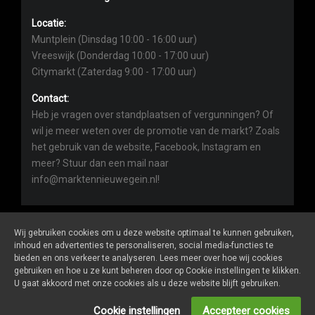
Locatie:
Muntplein (Dinsdag 10:00 - 16:00 uur)
Vreeswijk (Donderdag 10:00 - 17:00 uur)
Citymarkt (Zaterdag 9:00 - 17:00 uur)
Contact:
Heb je vragen over standplaatsen of vergunningen? Of
wil je meer weten over de promotie van de markt? Zoals
het gebruik van de website, Facebook, Instagram en
meer? Stuur dan een mail naar
info@marktennieuwegein.nl!
Wij gebruiken cookies om u deze website optimaal te kunnen gebruiken,
inhoud en advertenties te personaliseren, social media-functies te
bieden en ons verkeer te analyseren. Lees meer over hoe wij cookies
Marktennieuwegein.nl
is een website van
De Markt Online
gebruiken en hoe u ze kunt beheren door op Cookie instellingen te klikken.
ALGEMENE VOORWAARDEN
U gaat akkoord met onze cookies als u deze website blijft gebruiken.
PRIVACY- EN COOKIEVERKLARING
ONDERNEMERS LOGIN
Cookie instellingen
Accepteer cookies
SOCIALS