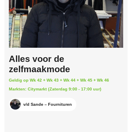
Alles voor de
zelfmaakmode
Geldig op Wk 42 + Wk 43 + Wk 44 + Wk 45 + Wk 46
Markten: Citymarkt (Zaterdag 9:00 - 17:00 uur)
v/d Sande – Fournituren