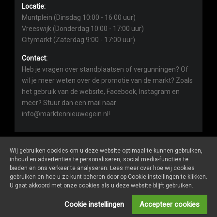
Locatie:
Muntplein (Dinsdag 10:00 - 16:00 uur)
Vreeswijk (Donderdag 10:00 - 17:00 uur)
Citymarkt (Zaterdag 9:00 - 17:00 uur)
Contact:
Heb je vragen over standplaatsen of vergunningen? Of
wil je meer weten over de promotie van de markt? Zoals
het gebruik van de website, Facebook, Instagram en
meer? Stuur dan een mail naar
info@marktennieuwegein.nl!
Wij gebruiken cookies om u deze website optimaal te kunnen gebruiken,
inhoud en advertenties te personaliseren, social media-functies te
bieden en ons verkeer te analyseren. Lees meer over hoe wij cookies
Marktennieuwegein.nl
is een website van
De Markt Online
gebruiken en hoe u ze kunt beheren door op Cookie instellingen te klikken.
ALGEMENE VOORWAARDEN
U gaat akkoord met onze cookies als u deze website blijft gebruiken.
PRIVACY- EN COOKIEVERKLARING
ONDERNEMERS LOGIN
Cookie instellingen
Accepteer cookies
SOCIALS