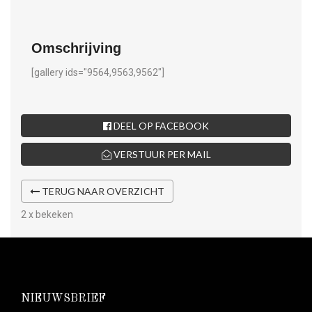
Omschrijving
[gallery ids="9564,9563,9562"]
DEEL OP FACEBOOK
VERSTUUR PER MAIL
TERUG NAAR OVERZICHT
2 x bekeken
NIEUWSBRIEF