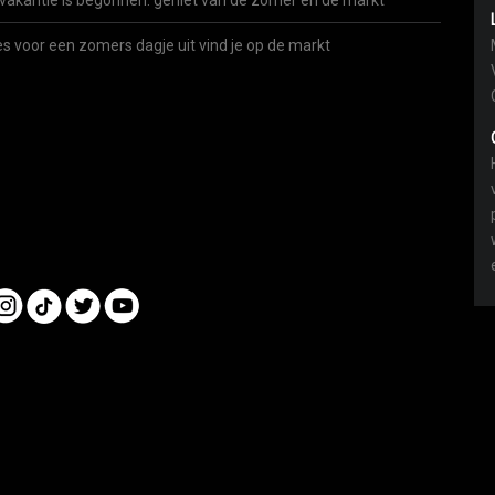
vakantie is begonnen: geniet van de zomer én de markt
es voor een zomers dagje uit vind je op de markt