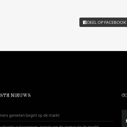
DEEL OP FACEBOOK
STE NIEUWS
C
ers genieten begint op de markt