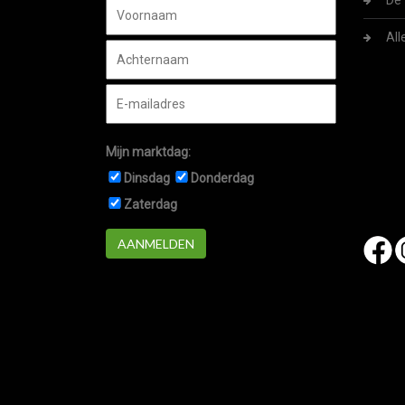
De 
All
Mijn marktdag:
Dinsdag
Donderdag
Zaterdag
AANMELDEN