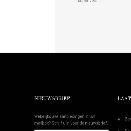
super vers
NIEUWSBRIEF
LAAT
Wekelijks alle aanbiedingen in uw
Zom
mailbox? Schijf u in voor de nieuwsbrief.