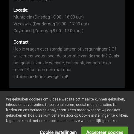
Locatie:
Muntplein (Dinsdag 10:00 - 16:00 uur)
Vreeswijk (Donderdag 10:00 - 17:00 uur)
Citymarkt (Zaterdag 9:00 - 17:00 uur)
Contact:
Heb je vragen over standplaatsen of vergunningen? Of
wil je meer weten over de promotie van de markt? Zoals
het gebruik van de website, Facebook, Instagram en
meer? Stuur dan een mail naar
info@marktennieuwegein.nl!
Wij gebruiken cookies om u deze website optimaal te kunnen gebruiken,
inhoud en advertenties te personaliseren, social media-functies te
bieden en ons verkeer te analyseren. Lees meer over hoe wij cookies
Marktennieuwegein.nl
is een website van
De Markt Online
gebruiken en hoe u ze kunt beheren door op Cookie instellingen te klikken.
ALGEMENE VOORWAARDEN
U gaat akkoord met onze cookies als u deze website blijft gebruiken.
PRIVACY- EN COOKIEVERKLARING
ONDERNEMERS LOGIN
Cookie instellingen
Accepteer cookies
SOCIALS