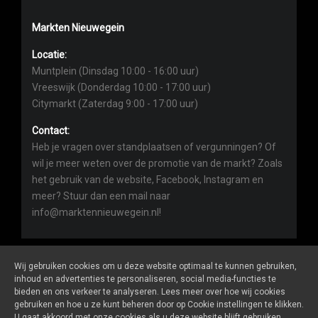
Markten Nieuwegein
Locatie:
Muntplein (Dinsdag 10:00 - 16:00 uur)
Vreeswijk (Donderdag 10:00 - 17:00 uur)
Citymarkt (Zaterdag 9:00 - 17:00 uur)
Contact:
Heb je vragen over standplaatsen of vergunningen? Of
wil je meer weten over de promotie van de markt? Zoals
het gebruik van de website, Facebook, Instagram en
meer? Stuur dan een mail naar
info@marktennieuwegein.nl!
Wij gebruiken cookies om u deze website optimaal te kunnen gebruiken,
inhoud en advertenties te personaliseren, social media-functies te
bieden en ons verkeer te analyseren. Lees meer over hoe wij cookies
Marktennieuwegein.nl
is een website van
De Markt Online
gebruiken en hoe u ze kunt beheren door op Cookie instellingen te klikken.
ALGEMENE VOORWAARDEN
U gaat akkoord met onze cookies als u deze website blijft gebruiken.