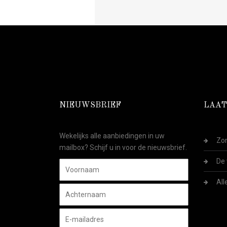
NIEUWSBRIEF
LAAT
Wekelijks alle aanbiedingen in uw
Zom
mailbox? Schijf u in voor de nieuwsbrief.
De 
All