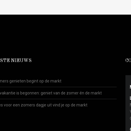
STE NIEUWS
C
ers genieten begint op de markt
vakantie is begonnen: geniet van de zomer én de markt
es voor een zomers dagje uit vind je op de markt