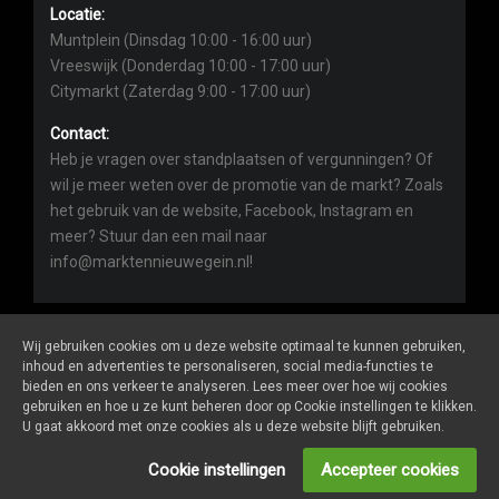
Locatie:
Muntplein (Dinsdag 10:00 - 16:00 uur)
Vreeswijk (Donderdag 10:00 - 17:00 uur)
Citymarkt (Zaterdag 9:00 - 17:00 uur)
Contact:
Heb je vragen over standplaatsen of vergunningen? Of
wil je meer weten over de promotie van de markt? Zoals
het gebruik van de website, Facebook, Instagram en
meer? Stuur dan een mail naar
info@marktennieuwegein.nl!
Wij gebruiken cookies om u deze website optimaal te kunnen gebruiken,
inhoud en advertenties te personaliseren, social media-functies te
bieden en ons verkeer te analyseren. Lees meer over hoe wij cookies
Marktennieuwegein.nl
is een website van
De Markt Online
gebruiken en hoe u ze kunt beheren door op Cookie instellingen te klikken.
ALGEMENE VOORWAARDEN
U gaat akkoord met onze cookies als u deze website blijft gebruiken.
PRIVACY- EN COOKIEVERKLARING
ONDERNEMERS LOGIN
Cookie instellingen
Accepteer cookies
SOCIALS