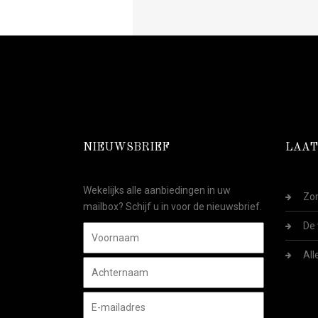
NIEUWSBRIEF
LAAT
Wekelijks alle aanbiedingen in uw
Zom
mailbox? Schijf u in voor de nieuwsbrief.
De 
All