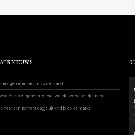
STE NIEUWS
C
ers genieten begint op de markt
vakantie is begonnen: geniet van de zomer én de markt
es voor een zomers dagje uit vind je op de markt