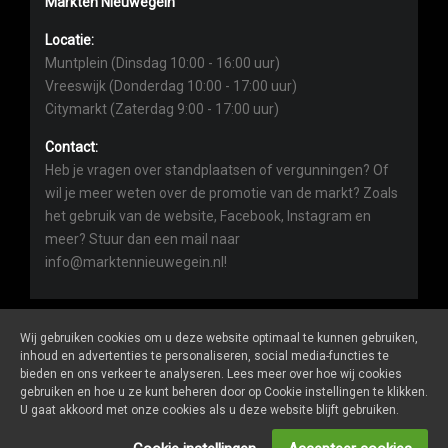
Markten Nieuwegein
Locatie:
Muntplein (Dinsdag 10:00 - 16:00 uur)
Vreeswijk (Donderdag 10:00 - 17:00 uur)
Citymarkt (Zaterdag 9:00 - 17:00 uur)
Contact:
Heb je vragen over standplaatsen of vergunningen? Of
wil je meer weten over de promotie van de markt? Zoals
het gebruik van de website, Facebook, Instagram en
meer? Stuur dan een mail naar
info@marktennieuwegein.nl!
Wij gebruiken cookies om u deze website optimaal te kunnen gebruiken,
inhoud en advertenties te personaliseren, social media-functies te
bieden en ons verkeer te analyseren. Lees meer over hoe wij cookies
Marktennieuwegein.nl
is een website van
De Markt Online
gebruiken en hoe u ze kunt beheren door op Cookie instellingen te klikken.
ALGEMENE VOORWAARDEN
U gaat akkoord met onze cookies als u deze website blijft gebruiken.
PRIVACY- EN COOKIEVERKLARING
ONDERNEMERS LOGIN