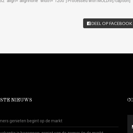
2" align="alignnone" width="1200"]
Processed with MOLDIV[/caption]
DEEL OP FACEBOOK
STE NIEUWS
C
ers genieten begint op de markt