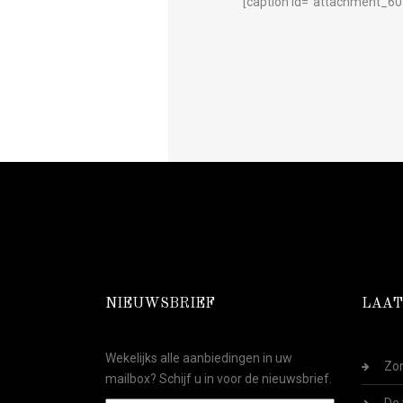
[caption id="attachment_605
NIEUWSBRIEF
LAAT
Wekelijks alle aanbiedingen in uw
Zom
mailbox? Schijf u in voor de nieuwsbrief.