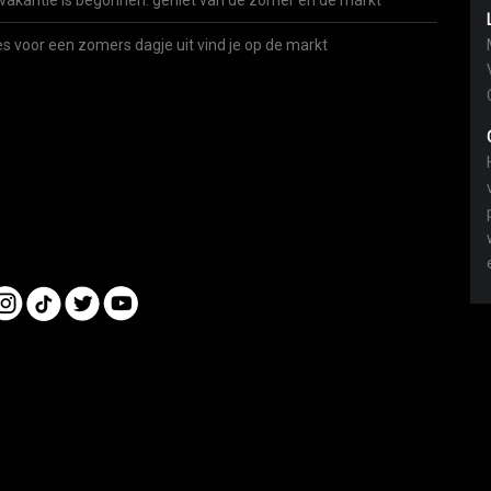
vakantie is begonnen: geniet van de zomer én de markt
es voor een zomers dagje uit vind je op de markt