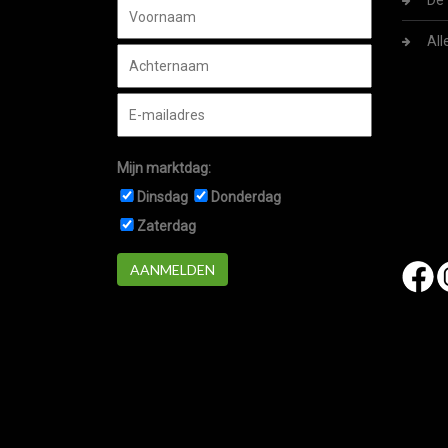
De 
All
Mijn marktdag:
Dinsdag
Donderdag
Zaterdag
AANMELDEN