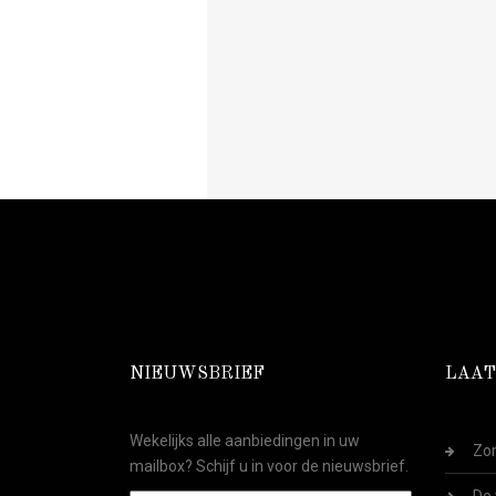
NIEUWSBRIEF
LAAT
Wekelijks alle aanbiedingen in uw
Zom
mailbox? Schijf u in voor de nieuwsbrief.