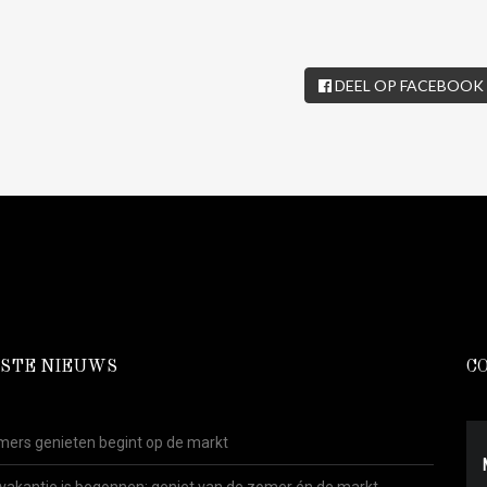
DEEL OP FACEBOOK
STE NIEUWS
C
ers genieten begint op de markt