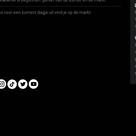
vakantie is begonnen: geniet van de zomer én de markt
es voor een zomers dagje uit vind je op de markt