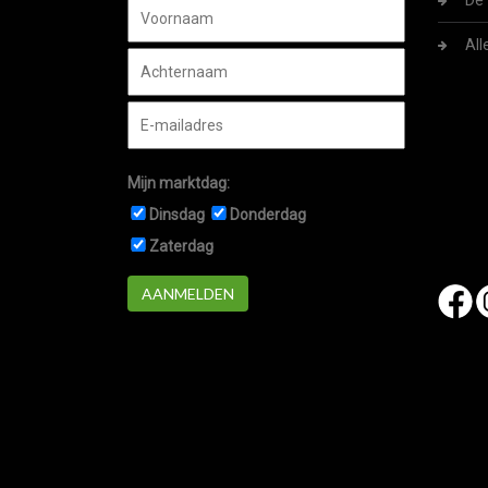
De 
All
Mijn marktdag:
Dinsdag
Donderdag
Zaterdag
AANMELDEN