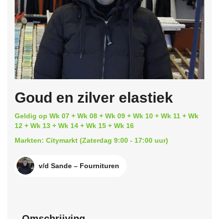
Goud en zilver elastiek
Geldig op Wk 07 + Wk 08 + Wk 09 + Wk 10 + Wk 11 + Wk
12 + Wk 13 + Wk 14 + Wk 15 + Wk 16
Markten: Citymarkt (Zaterdag 9:00 - 17:00 uur)
v/d Sande – Fournituren
Omschrijving