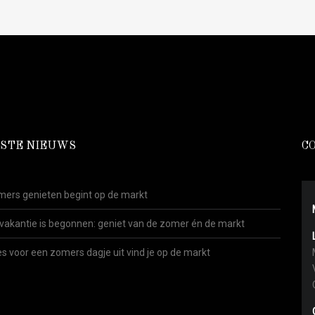
STE NIEUWS
C
ers genieten begint op de markt
vakantie is begonnen: geniet van de zomer én de markt
es voor een zomers dagje uit vind je op de markt