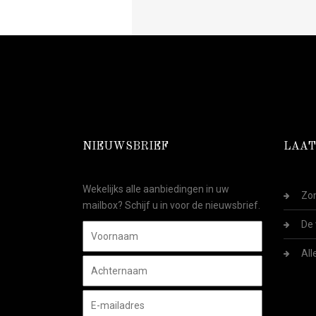
NIEUWSBRIEF
LAAT
Wekelijks alle aanbiedingen in uw
Zom
mailbox? Schijf u in voor de nieuwsbrief.
De 
All