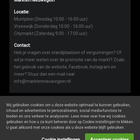
Locatie:
Muntplein (Dinsdag 10:00 - 16:00 uur)
Vreeswijk (Donderdag 10:00 - 16:00 uur)
Citymarkt (Zaterdag 9:00 - 17:00 uur)
Contact:
Heb je vragen over standplaatsen of vergunningen? Of
wil je meer weten over de promotie van de markt? Zoals
het gebruik van de website, Facebook, Instagram en
meer? Stuur dan een mail naar
info@marktennieuwegein.nl!
Wij gebruiken cookies om u deze website optimaal te kunnen gebruiken,
inhoud en advertenties te personaliseren, social media-functies te
bieden en ons verkeer te analyseren. Lees meer over hoe wij cookies
Marktennieuwegein.nl
is een website van
De Markt Online
gebruiken en hoe u ze kunt beheren door op Cookie instellingen te klikken.
ALGEMENE VOORWAARDEN
U gaat akkoord met onze cookies als u deze website blijft gebruiken.
PRIVACY- EN COOKIEVERKLARING
ONDERNEMERS LOGIN
Cookie instellingen
Accepteer cookies
SOCIALS