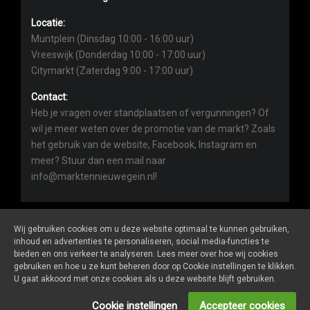
Locatie:
Muntplein (Dinsdag 10:00 - 16:00 uur)
Vreeswijk (Donderdag 10:00 - 17:00 uur)
Citymarkt (Zaterdag 9:00 - 17:00 uur)
Contact:
Heb je vragen over standplaatsen of vergunningen? Of
wil je meer weten over de promotie van de markt? Zoals
het gebruik van de website, Facebook, Instagram en
meer? Stuur dan een mail naar
info@marktennieuwegein.nl!
Wij gebruiken cookies om u deze website optimaal te kunnen gebruiken,
inhoud en advertenties te personaliseren, social media-functies te
bieden en ons verkeer te analyseren. Lees meer over hoe wij cookies
Marktennieuwegein.nl
is een website van
De Markt Online
gebruiken en hoe u ze kunt beheren door op Cookie instellingen te klikken.
ALGEMENE VOORWAARDEN
U gaat akkoord met onze cookies als u deze website blijft gebruiken.
PRIVACY- EN COOKIEVERKLARING
ONDERNEMERS LOGIN
Cookie instellingen
Accepteer cookies
SOCIALS