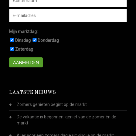
Mijn marktdag:
Dinsdag
Donderdag
Zaterdag
AANMELDEN
LAATSTE NIEUWS
Zomers genieten begint op de markt
De vakantie is begonnen: geniet van de zomer én de
markt
Alles voor een zomers dagje uit vind je op de markt