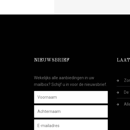
NIEUWSBRIEF
LAAT
Wekelijks alle aanbiedingen in uw
Zom
mailbox? Schijf u in voor de nieuwsbrief.
De 
All