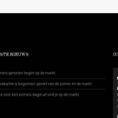
STE NIEUWS
C
ers genieten begint op de markt
vakantie is begonnen: geniet van de zomer én de markt
es voor een zomers dagje uit vind je op de markt