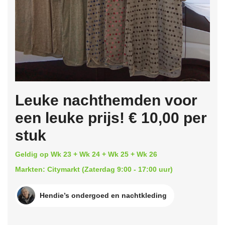
Leuke nachthemden voor
een leuke prijs! € 10,00 per
stuk
Geldig op Wk 23 + Wk 24 + Wk 25 + Wk 26
Markten: Citymarkt (Zaterdag 9:00 - 17:00 uur)
Hendie’s ondergoed en nachtkleding