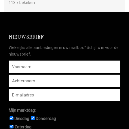
113 x bekeken
NIEUWSBRIEF
Wekelijks alle aanbiedingen in uw mailbox? Schijf u in voor de
nieuwsbrief.
Mijn marktdag:
Dinsdag
Donderdag
Zaterdag