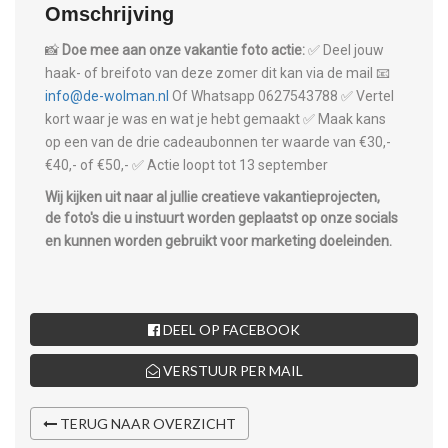
Omschrijving
📸
Doe mee aan onze vakantie foto actie:
✅ Deel jouw
haak- of breifoto van deze zomer dit kan via de mail 📧
info@de-wolman.nl
Of Whatsapp 0627543788
✅ Vertel
kort waar je was en wat je hebt gemaakt
✅ Maak kans
op een van de drie cadeaubonnen ter waarde van €30,-
€40,- of €50,-
✅ Actie loopt tot 13 september
Wij kijken uit naar al jullie creatieve vakantieprojecten,
de foto's die u instuurt worden geplaatst op onze socials
en kunnen worden gebruikt voor marketing doeleinden.
DEEL OP FACEBOOK
VERSTUUR PER MAIL
TERUG NAAR OVERZICHT