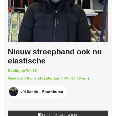
Nieuw streepband ook nu
elastische
Geldig op Wk 36
Markten: Citymarkt (Zaterdag 9:00 - 17:00 uur)
v/d Sande – Fournituren
DEEL OP FACEBOOK