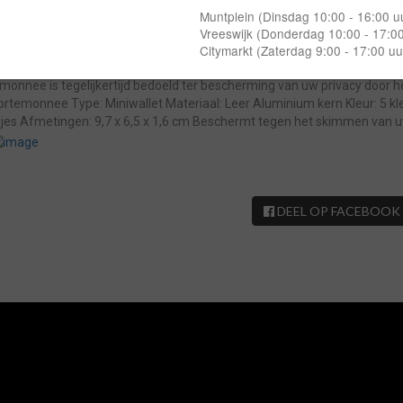
ze prachtige leren Miniwallet is het gelukt om gebruiksgemak, veiligheid
l 6 pasjes kwijt en met een handig kliksysteem zijn ze weer tevoorschij
temonnee is het mogelijk deze gemakkelijk in uw broekzak, jas of ta
onnee is tegelijkertijd bedoeld ter bescherming van uw privacy door h
rtemonnee Type: Miniwallet Materiaal: Leer Aluminium kern Kleur: 5 kl
asjes Afmetingen: 9,7 x 6,5 x 1,6 cm Beschermt tegen het skimmen van 
DEEL OP FACEBOOK