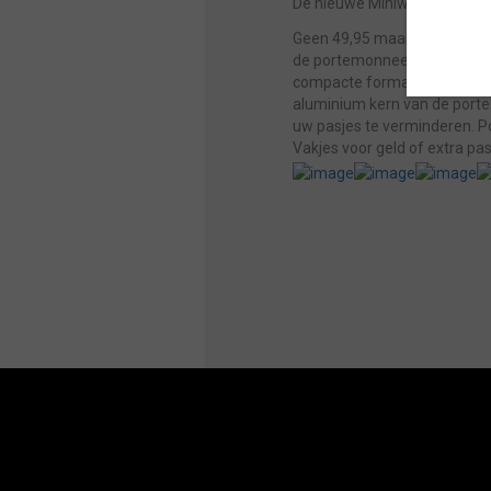
De nieuwe Miniwallet
Geen 49,95 maar 24,95 Met de
de portemonnee kunt u tot we
compacte formaat van de por
aluminium kern van de portem
uw pasjes te verminderen. Po
Vakjes voor geld of extra p