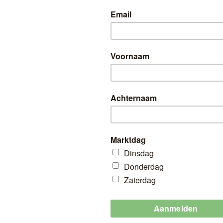
HT
Bij Linda’s Lederwa
nieuwste Miniwallet
24,95
Geldig op Wk 08 + Wk 09 + Wk 10 + Wk 1
Markten: Citymarkt (Zaterdag 9:00 - 17:00
Linda’s lederwaren (Alleen Zaterd