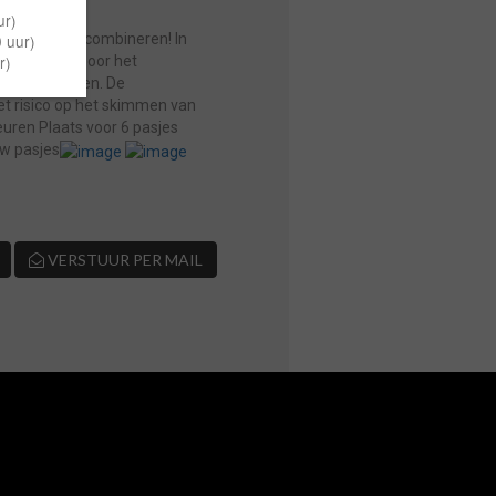
 en stijl te combineren! In
n te halen. Door het
s mee te nemen. De
et risico op het skimmen van
euren Plaats voor 6 pasjes
uw pasjes
VERSTUUR PER MAIL