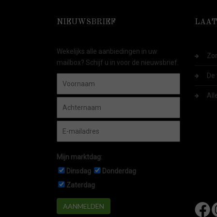
NIEUWSBRIEF
LAAT
Wekelijks alle aanbiedingen in uw
Zom
mailbox? Schijf u in voor de nieuwsbrief.
De 
All
Mijn marktdag:
Dinsdag
Donderdag
Zaterdag
AANMELDEN