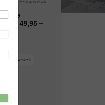
Sinds laatste markt 4x bekeken
ren de
 geen 49,95 –
1
 uur)
ag op de Citymarkt)