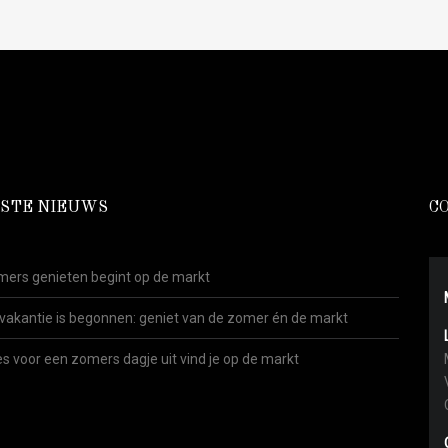
STE NIEUWS
C
ers genieten begint op de markt
vakantie is begonnen: geniet van de zomer én de markt
es voor een zomers dagje uit vind je op de markt