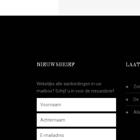
NIEUWSBRIEF
LAAT
Wekelijks alle aanbiedingen in uw
Zom
mailbox? Schijf u in voor de nieuwsbrief.
De 
All