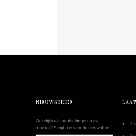
NIEUWSBRIEF
LAAT
Wekelijks alle aanbiedingen in uw
Zom
mailbox? Schijf u in voor de nieuwsbrief.