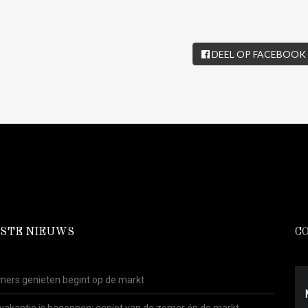
DEEL OP FACEBOOK
STE NIEUWS
C
ers genieten begint op de markt