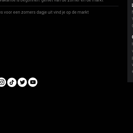
vakantie is begonnen: geniet van de zomer én de markt
es voor een zomers dagje uit vind je op de markt