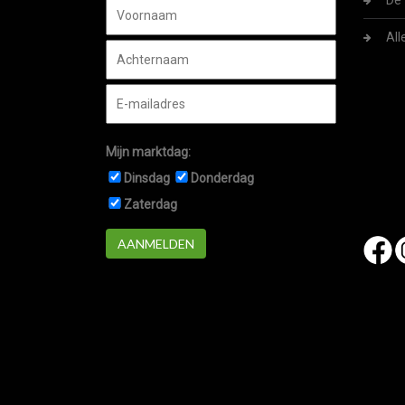
De 
All
Mijn marktdag:
Dinsdag
Donderdag
Zaterdag
AANMELDEN