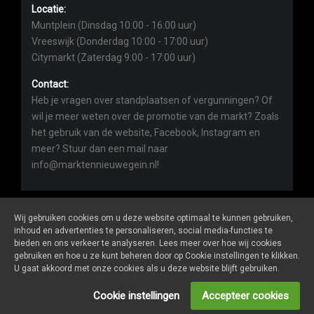
Locatie:
Muntplein (Dinsdag 10:00 - 16:00 uur)
Vreeswijk (Donderdag 10:00 - 17:00 uur)
Citymarkt (Zaterdag 9:00 - 17:00 uur)
Contact:
Heb je vragen over standplaatsen of vergunningen? Of
wil je meer weten over de promotie van de markt? Zoals
het gebruik van de website, Facebook, Instagram en
meer? Stuur dan een mail naar
info@marktennieuwegein.nl!
Wij gebruiken cookies om u deze website optimaal te kunnen gebruiken,
inhoud en advertenties te personaliseren, social media-functies te
bieden en ons verkeer te analyseren. Lees meer over hoe wij cookies
Marktennieuwegein.nl
is een website van
De Markt Online
gebruiken en hoe u ze kunt beheren door op Cookie instellingen te klikken.
ALGEMENE VOORWAARDEN
U gaat akkoord met onze cookies als u deze website blijft gebruiken.
PRIVACY- EN COOKIEVERKLARING
ONDERNEMERS LOGIN
Cookie instellingen
Accepteer cookies
SOCIALS