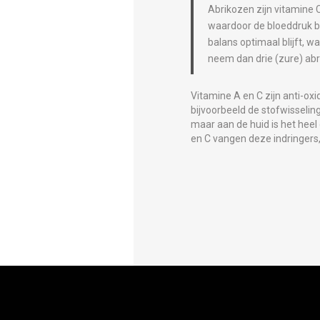
Abrikozen zijn vitamine 
waardoor de bloeddruk bi
balans optimaal blijft, w
neem dan drie (zure) ab
Vitamine A en C zijn anti-oxi
bijvoorbeeld de stofwisselin
maar aan de huid is het heel
en C vangen deze indringers, 