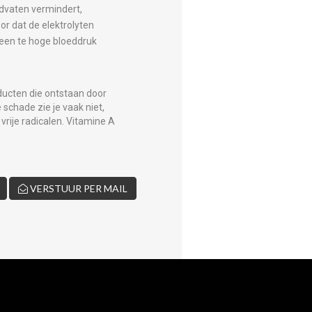
edvaten vermindert,
r dat de elektrolyten
n een te hoge bloeddruk
roducten die ontstaan door
schade zie je vaak niet,
vrije radicalen. Vitamine A
VERSTUUR PER MAIL