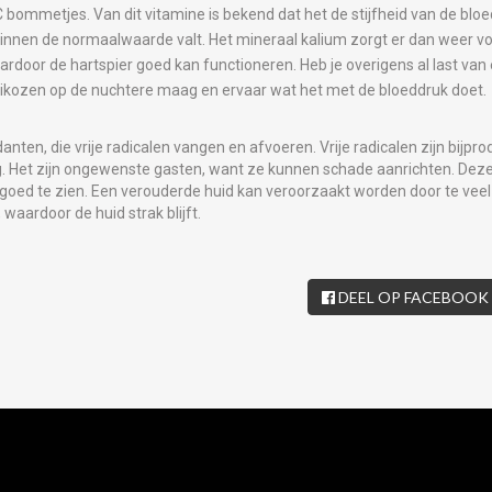
C bommetjes. Van dit vitamine is bekend dat het de stijfheid van de blo
nnen de normaalwaarde valt. Het mineraal kalium zorgt er dan weer voo
aardoor de hartspier goed kan functioneren. Heb je overigens al last va
rikozen op de nuchtere maag en ervaar wat het met de bloeddruk doet.
danten, die vrije radicalen vangen en afvoeren. Vrije radicalen zijn bijp
g. Het zijn ongewenste gasten, want ze kunnen schade aanrichten. Deze 
 goed te zien. Een verouderde huid kan veroorzaakt worden door te veel 
waardoor de huid strak blijft.
DEEL OP FACEBOOK