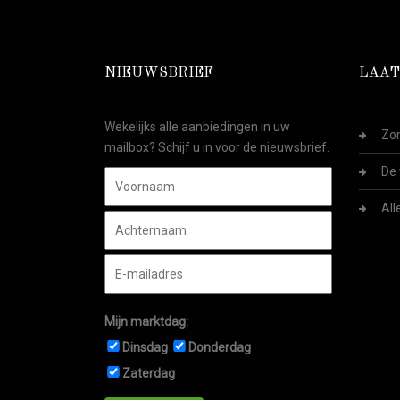
NIEUWSBRIEF
LAAT
Wekelijks alle aanbiedingen in uw
Zom
mailbox? Schijf u in voor de nieuwsbrief.
De 
All
Mijn marktdag:
Dinsdag
Donderdag
Zaterdag