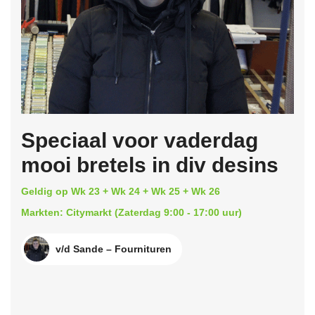
Speciaal voor vaderdag
mooi bretels in div desins
Geldig op Wk 23 + Wk 24 + Wk 25 + Wk 26
Markten: Citymarkt (Zaterdag 9:00 - 17:00 uur)
v/d Sande – Fournituren