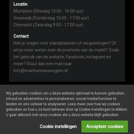
Locatie:
Muntplein (Dinsdag 10:00 - 16:00 uur)
Vreeswijk (Donderdag 10:00 - 17:00 uur)
Citymarkt (Zaterdag 9:00 - 17:00 uur)
Contact:
Heb je vragen over standplaatsen of vergunningen? Of
wil je meer weten over de promotie van de markt? Zoals
het gebruik van de website, Facebook, Instagram en
meer? Stuur dan een mail naar
info@marktennieuwegein.nl!
Wij gebruiken cookies om u deze website optimaal te kunnen gebruiken,
inhoud en advertenties te personaliseren, social media-functies te
bieden en ons verkeer te analyseren. Lees meer over hoe wij cookies
Marktennieuwegein.nl
is een website van
De Markt Online
gebruiken en hoe u ze kunt beheren door op Cookie instellingen te klikken.
ALGEMENE VOORWAARDEN
U gaat akkoord met onze cookies als u deze website blijft gebruiken.
PRIVACY- EN COOKIEVERKLARING
ONDERNEMERS LOGIN
Cookie instellingen
Accepteer cookies
SOCIALS