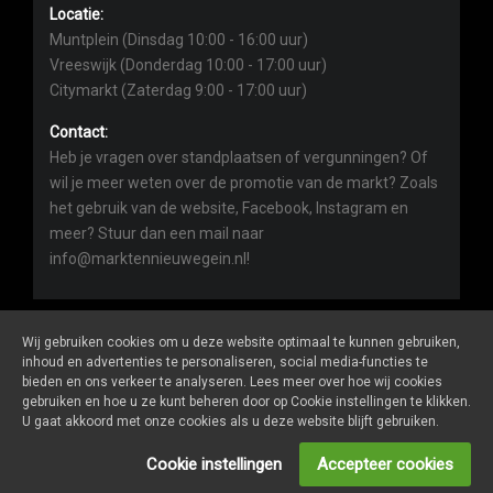
Locatie:
Muntplein (Dinsdag 10:00 - 16:00 uur)
Vreeswijk (Donderdag 10:00 - 17:00 uur)
Citymarkt (Zaterdag 9:00 - 17:00 uur)
Contact:
Heb je vragen over standplaatsen of vergunningen? Of
wil je meer weten over de promotie van de markt? Zoals
het gebruik van de website, Facebook, Instagram en
meer? Stuur dan een mail naar
info@marktennieuwegein.nl!
Wij gebruiken cookies om u deze website optimaal te kunnen gebruiken,
inhoud en advertenties te personaliseren, social media-functies te
bieden en ons verkeer te analyseren. Lees meer over hoe wij cookies
Marktennieuwegein.nl
is een website van
De Markt Online
gebruiken en hoe u ze kunt beheren door op Cookie instellingen te klikken.
ALGEMENE VOORWAARDEN
U gaat akkoord met onze cookies als u deze website blijft gebruiken.
PRIVACY- EN COOKIEVERKLARING
ONDERNEMERS LOGIN
Cookie instellingen
Accepteer cookies
SOCIALS