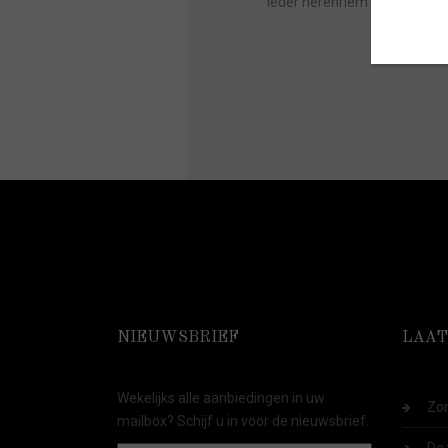
leder herenriem & elastisch
NIEUWSBRIEF
LAAT
Wekelijks alle aanbiedingen in uw
Zom
mailbox? Schijf u in voor de nieuwsbrief.