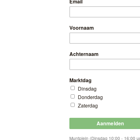
HT
Vaderdag actie alle
15 juni
Geldig op Wk 24
Markten: Citymarkt (Zaterdag 9:00 - 17:00
v/d Sande – Fournituren