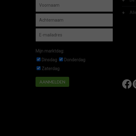
De 
All
Mijn marktdag:
Dinsdag
Donderdag
Zaterdag
AANMELDEN