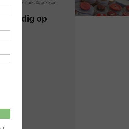
Sinds laatste markt 3x bekeken
en geldig op
 uur)