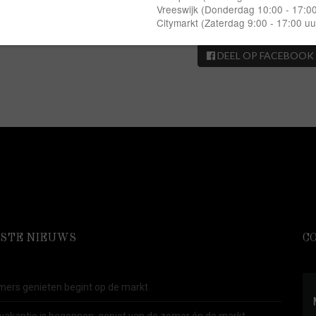
op zaterdag 15 juni normaal 10.00 actieprijs 2 voor 18.00
DEEL OP FACEBOOK
STE NIEUWS
C
ers genieten begint op de markt