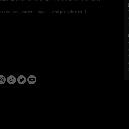
vakantie is begonnen: geniet van de zomer én de markt
es voor een zomers dagje uit vind je op de markt