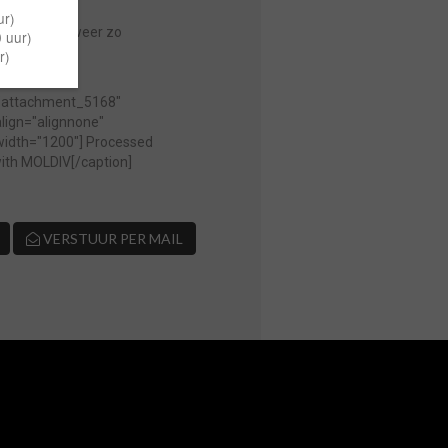
Dus dubbelop weer zo
="attachment_5168"
lign="alignnone"
width="1200"]
Processed
ith MOLDIV[/caption]
VERSTUUR PER MAIL