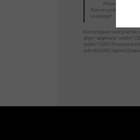
Processed with M
Kom en profiteer van onze
voordelig!!!
Kom shoppen voor je liefde,
align="alignnone" width="12
width="1200"]
Processed wit
with MOLDIV[/caption] [capt