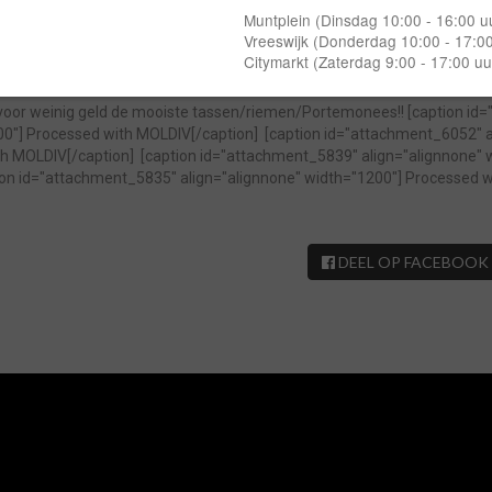
OLDIV
 Valentijnsactie!!! elk 2 de artikel 20% extra korting op onze prijzen!! 
 voor weinig geld de mooiste tassen/riemen/Portemonees!!
[caption id
00"]
Processed with MOLDIV[/caption]
[caption id="attachment_6052" a
h MOLDIV[/caption]
[caption id="attachment_5839" align="alignnone" 
ion id="attachment_5835" align="alignnone" width="1200"]
Processed w
DEEL OP FACEBOOK