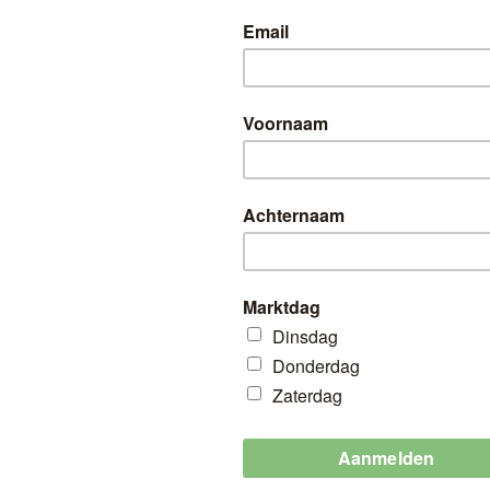
HT
Valentijn bij Linda
Geldig op Wk 06 + Wk 07 + Wk 08 + Wk 0
Markten: Citymarkt (Zaterdag 9:00 - 17:00
Linda’s lederwaren (Alleen Zaterd