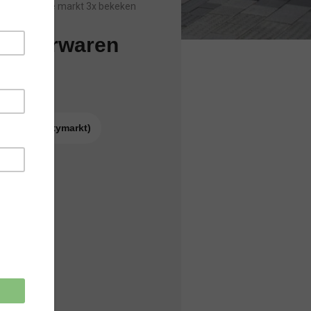
Sinds laatste markt 3x bekeken
’s Lederwaren
9
 uur)
ag op de Citymarkt)