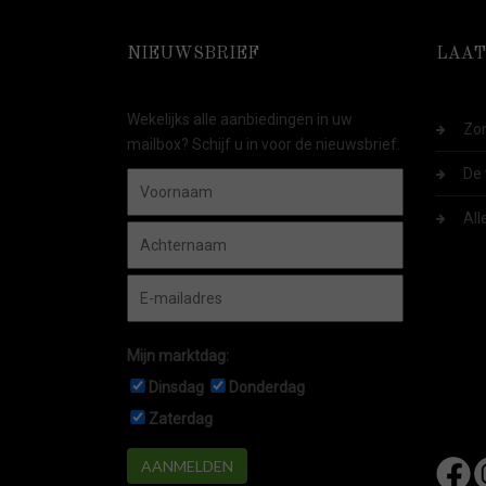
NIEUWSBRIEF
LAAT
Wekelijks alle aanbiedingen in uw
Zom
mailbox? Schijf u in voor de nieuwsbrief.
De 
All
Mijn marktdag:
Dinsdag
Donderdag
Zaterdag
AANMELDEN