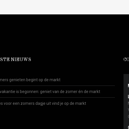
STE NIEUWS
C
ers genieten begint op de markt
vakantie is begonnen: geniet van de zomer én de markt
es voor een zomers dagje uit vind je op de markt