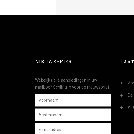
NIEUWSBRIEF
LAAT
Wekelijks alle aanbiedingen in uw
Zom
mailbox? Schijf u in voor de nieuwsbrief.
De 
All