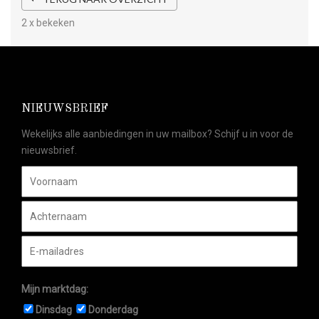
2 x bekeken
NIEUWSBRIEF
Wekelijks alle aanbiedingen in uw mailbox? Schijf u in voor de
nieuwsbrief.
Mijn marktdag:
Dinsdag
Donderdag