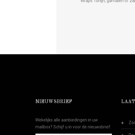
Wraps Tonijn, garnalen of zal
NIEUWSBRIEF
LAAT
Wekelijks alle aanbiedingen in uw
Zom
mailbox? Schijf u in voor de nieuwsbrief.