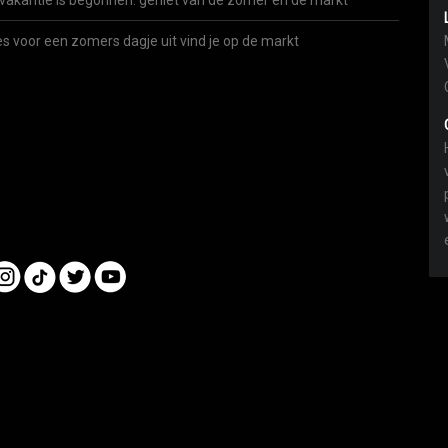
vakantie is begonnen: geniet van de zomer én de markt
es voor een zomers dagje uit vind je op de markt