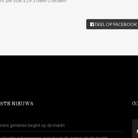
m. per stuk 3,25! 3 halen 2 betalen
DEEL OP FACEBOOK
STE NIEUWS
C
ers genieten begint op de markt