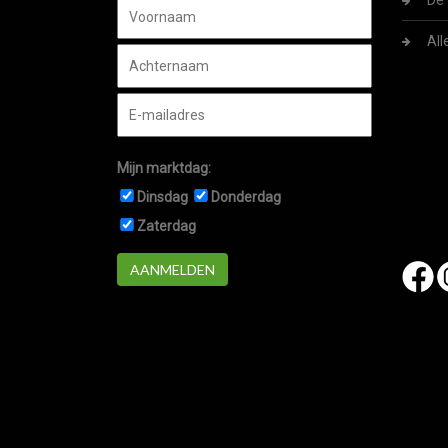
De 
All
Mijn marktdag:
Dinsdag
Donderdag
Zaterdag
AANMELDEN