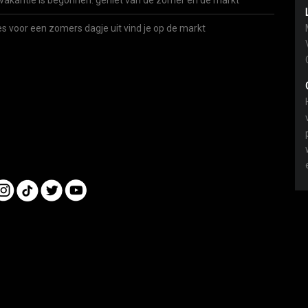
vakantie is begonnen: geniet van de zomer én de markt
es voor een zomers dagje uit vind je op de markt