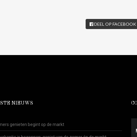
DEEL OP FACEBOOK
STE NIEUWS
C
ers genieten begint op de markt