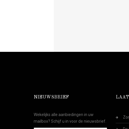
NIEUWSBRIEF
LAAT
Wekelijks alle aanbiedingen in uw
Zom
mailbox? Schijf u in voor de nieuwsbrief.