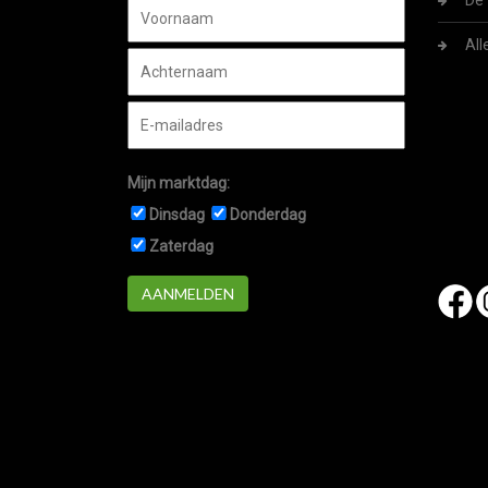
De 
All
Mijn marktdag:
Dinsdag
Donderdag
Zaterdag
AANMELDEN