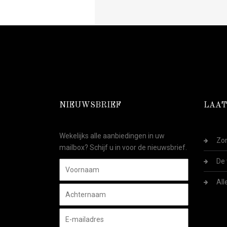
NIEUWSBRIEF
LAAT
Wekelijks alle aanbiedingen in uw
Zom
mailbox? Schijf u in voor de nieuwsbrief.
De 
All