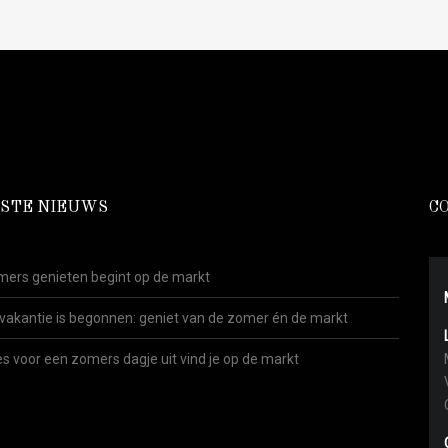
STE NIEUWS
C
ers genieten begint op de markt
vakantie is begonnen: geniet van de zomer én de markt
es voor een zomers dagje uit vind je op de markt